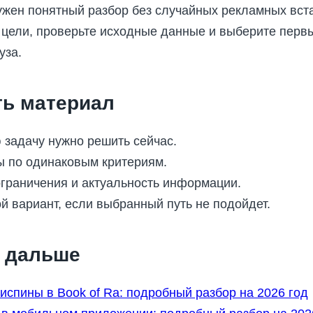
ужен понятный разбор без случайных рекламных вст
 цели, проверьте исходные данные и выберите перв
уза.
ть материал
 задачу нужно решить сейчас.
ы по одинаковым критериям.
ограничения и актуальность информации.
й вариант, если выбранный путь не подойдет.
ь дальше
спины в Book of Ra: подробный разбор на 2026 год