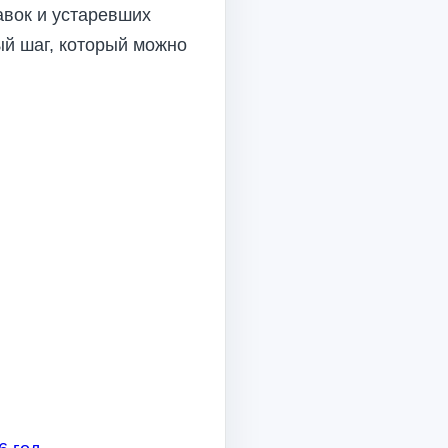
авок и устаревших
ый шаг, который можно