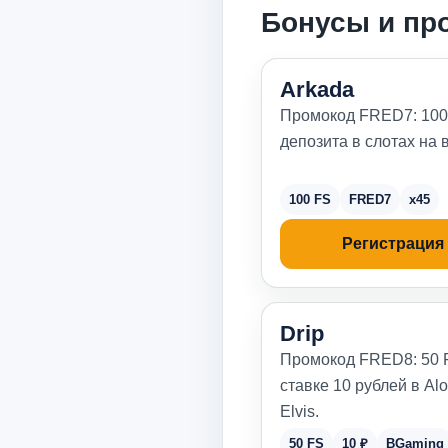
Бонусы и пр
Arkada
Промокод FRED7: 100
депозита в слотах на 
100 FS
FRED7
x45
Регистрация
Drip
Промокод FRED8: 50 
ставке 10 рублей в Al
Elvis.
50 FS
10 ₽
BGaming