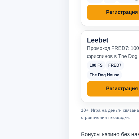
Регистрация
Leebet
Промокод FRED7: 100
фриспинов в The Dog 
100 FS
FRED7
The Dog House
Регистрация
18+. Игра на деньги связан
ограничения площадки.
Бонусы казино без на