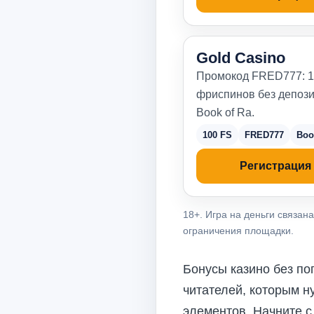
Gold Casino
Промокод FRED777: 
фриспинов без депози
Book of Ra.
100 FS
FRED777
Boo
Регистрация
18+. Игра на деньги связан
ограничения площадки.
Бонусы казино без по
читателей, которым н
элементов. Начните с