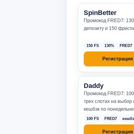
SpinBetter
Промокод FRED7: 130
депозиту и 150 фрисп
150 FS
130%
FRED7
Регистрация
Daddy
Промокод FRED7: 100
трех слотах на выбор 
кешбэк по понедельни
100 FS
FRED7
кешб
Регистрация