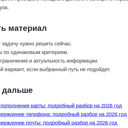
уза.
ть материал
 задачу нужно решить сейчас.
ы по одинаковым критериям.
ограничения и актуальность информации.
й вариант, если выбранный путь не подойдет.
ь дальше
 пополнения карты: подробный разбор на 2026 год
верждение телефона: подробный разбор на 2026 год
ерждение почты: подробный разбор на 2026 год