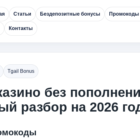
ая
Статьи
Бездепозитные бонусы
Промокоды 
Контакты
Tgail Bonus
азино без пополнени
й разбор на 2026 го
омокоды