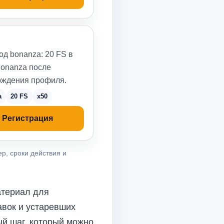
д bonanza: 20 FS в
Bonanza после
рждения профиля.
a
20 FS
x50
Регистрация
р, сроки действия и
атериал для
авок и устаревших
ый шаг, который можно