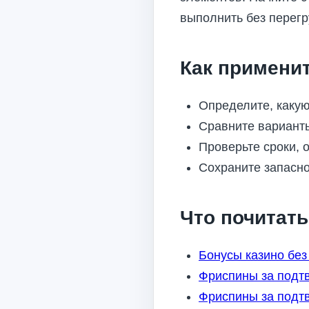
выполнить без перегр
Как примени
Определите, какую
Сравните вариант
Проверьте сроки, 
Сохраните запасно
Что почитат
Бонусы казино без
Фриспины за подт
Фриспины за подтв