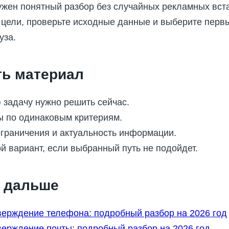
ужен понятный разбор без случайных рекламных вст
 цели, проверьте исходные данные и выберите перв
уза.
ть материал
 задачу нужно решить сейчас.
ы по одинаковым критериям.
ограничения и актуальность информации.
й вариант, если выбранный путь не подойдет.
ь дальше
верждение телефона: подробный разбор на 2026 год
ерждение почты: подробный разбор на 2026 год