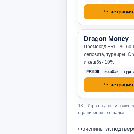
Регистрация
Dragon Money
Промокод FRED8, бон
депозита, турниры, Ch
и кешбэк 10%.
FRED8
кешбэк
турн
Регистрация
18+. Игра на деньги связан
ограничения площадки.
Фриспины за подтвер