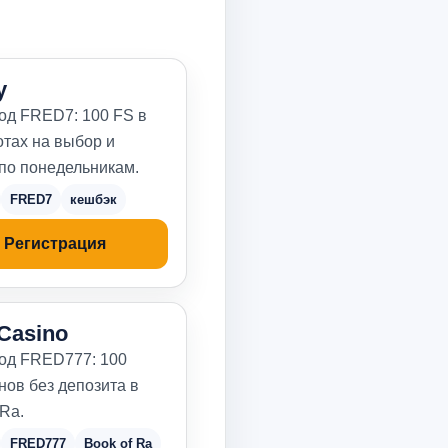
y
од FRED7: 100 FS в
отах на выбор и
по понедельникам.
FRED7
кешбэк
Регистрация
Casino
од FRED777: 100
ов без депозита в
 Ra.
FRED777
Book of Ra