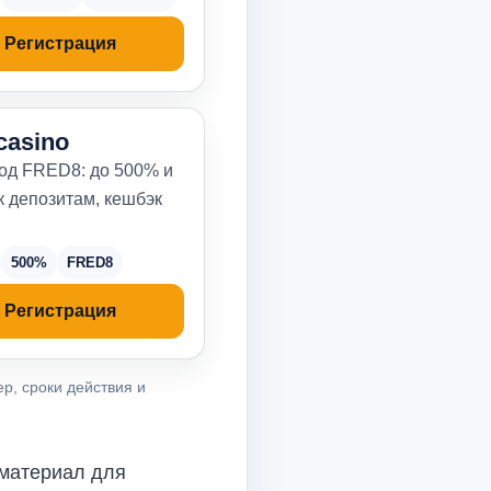
Регистрация
casino
од FRED8: до 500% и
к депозитам, кешбэк
500%
FRED8
Регистрация
р, сроки действия и
 материал для