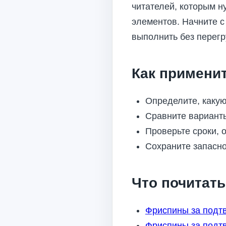
читателей, которым н
элементов. Начните с
выполнить без перегр
Как примени
Определите, какую
Сравните вариант
Проверьте сроки, 
Сохраните запасно
Что почитат
Фриспины за подт
Фриспины за подтв