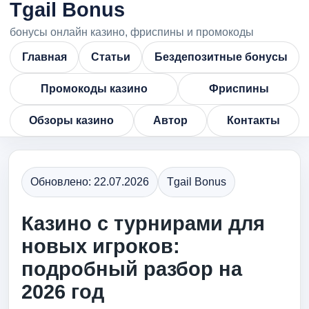
Tgail Bonus
бонусы онлайн казино, фриспины и промокоды
Главная
Статьи
Бездепозитные бонусы
Промокоды казино
Фриспины
Обзоры казино
Автор
Контакты
Обновлено: 22.07.2026
Tgail Bonus
Казино с турнирами для
новых игроков:
подробный разбор на
2026 год