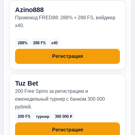
Azino888
Промокод FRED88: 288% + 288 FS, вейджер
x40.
288%
288 FS
x40
Регистрация
Tuz Bet
200 Free Spins за регистрацию и
еженедельный турнир с банком 300 000
рублей.
200 FS
турнир
300 000 ₽
Регистрация