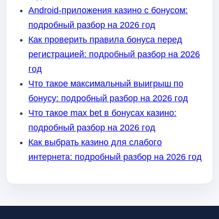
Android-приложения казино с бонусом:
подробный разбор на 2026 год
Как проверить правила бонуса перед
регистрацией: подробный разбор на 2026
год
Что такое максимальный выигрыш по
бонусу: подробный разбор на 2026 год
Что такое max bet в бонусах казино:
подробный разбор на 2026 год
Как выбрать казино для слабого
интернета: подробный разбор на 2026 год