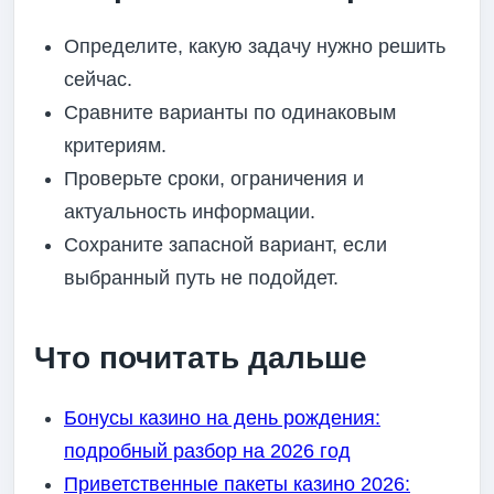
Определите, какую задачу нужно решить
сейчас.
Сравните варианты по одинаковым
критериям.
Проверьте сроки, ограничения и
актуальность информации.
Сохраните запасной вариант, если
выбранный путь не подойдет.
Что почитать дальше
Бонусы казино на день рождения:
подробный разбор на 2026 год
Приветственные пакеты казино 2026: