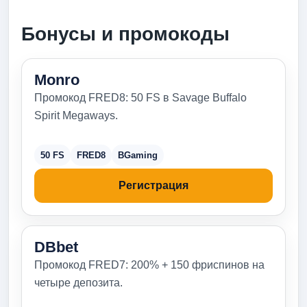
Бонусы и промокоды
Monro
Промокод FRED8: 50 FS в Savage Buffalo
Spirit Megaways.
50 FS
FRED8
BGaming
Регистрация
DBbet
Промокод FRED7: 200% + 150 фриспинов на
четыре депозита.