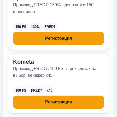
Промокод FRED7: 130% к депозиту и 150
фриспинов.
150 FS
130%
FRED7
Регистрация
Kometa
Промокод FRED7: 100 FS в трех слотах на
выбор, вейджер x45.
100 FS
FRED7
x45
Регистрация