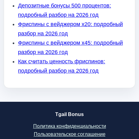
Депозитные бонусы 500 процентов:
подробный разбор на 2026 год
Фриспины с вейджером x20: подробный
разбор на 2026 год
Фриспины с вейджером x45: подробный
разбор на 2026 год
Как считать ценность фриспинов:
подробный разбор на 2026 год
Tgail Bonus
Политика конфиденциальности
Пользовательское соглашение