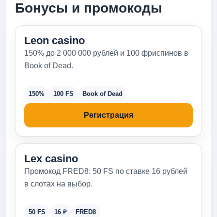
Бонусы и промокоды
Leon casino
150% до 2 000 000 рублей и 100 фриспинов в
Book of Dead.
150%
100 FS
Book of Dead
Регистрация
Lex casino
Промокод FRED8: 50 FS по ставке 16 рублей
в слотах на выбор.
50 FS
16 ₽
FRED8