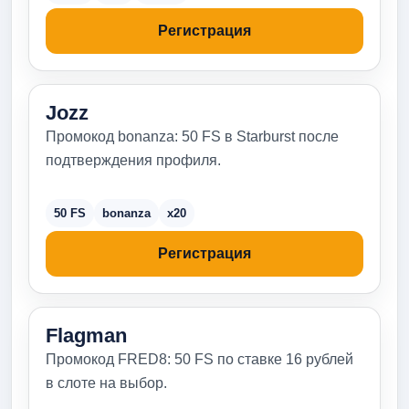
Регистрация
Jozz
Промокод bonanza: 50 FS в Starburst после
подтверждения профиля.
50 FS
bonanza
x20
Регистрация
Flagman
Промокод FRED8: 50 FS по ставке 16 рублей
в слоте на выбор.