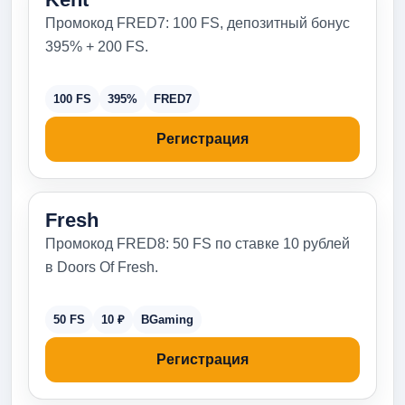
Промокод FRED7: 100 FS, депозитный бонус
395% + 200 FS.
100 FS
395%
FRED7
Регистрация
Fresh
Промокод FRED8: 50 FS по ставке 10 рублей
в Doors Of Fresh.
50 FS
10 ₽
BGaming
Регистрация