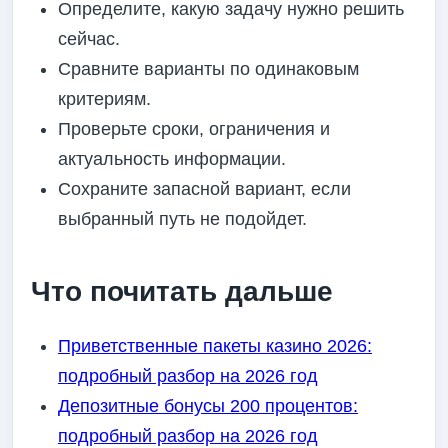
Определите, какую задачу нужно решить
сейчас.
Сравните варианты по одинаковым
критериям.
Проверьте сроки, ограничения и
актуальность информации.
Сохраните запасной вариант, если
выбранный путь не подойдет.
Что почитать дальше
Приветственные пакеты казино 2026:
подробный разбор на 2026 год
Депозитные бонусы 200 процентов:
подробный разбор на 2026 год