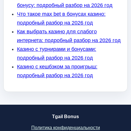
бонусу: подробный разбор на 2026 год
Что такое max bet в бонусах казино:
подробный разбор на 2026 год
Как выбрать казино для слабого
интернета: подробный разбор на 2026 год
Казино с турнирами и бонусами:
подробный разбор на 2026 год
Казино с кешбэком за проигрыш:
подробный разбор на 2026 год
Tgail Bonus
Политика конфиденциальности