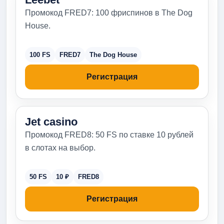
Промокод FRED7: 100 фриспинов в The Dog
House.
100 FS
FRED7
The Dog House
Регистрация
Jet casino
Промокод FRED8: 50 FS по ставке 10 рублей
в слотах на выбор.
50 FS
10 ₽
FRED8
Регистрация