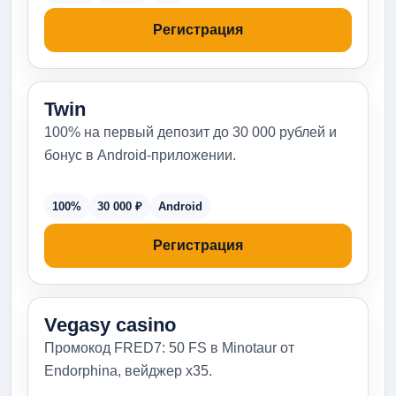
Регистрация
Twin
100% на первый депозит до 30 000 рублей и
бонус в Android-приложении.
100%
30 000 ₽
Android
Регистрация
Vegasy casino
Промокод FRED7: 50 FS в Minotaur от
Endorphina, вейджер x35.