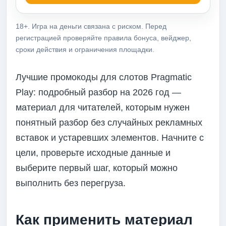
18+. Игра на деньги связана с риском. Перед
регистрацией проверяйте правила бонуса, вейджер,
сроки действия и ограничения площадки.
Лучшие промокоды для слотов Pragmatic
Play: подробный разбор на 2026 год —
материал для читателей, которым нужен
понятный разбор без случайных рекламных
вставок и устаревших элементов. Начните с
цели, проверьте исходные данные и
выберите первый шаг, который можно
выполнить без перегруза.
Как применить материал