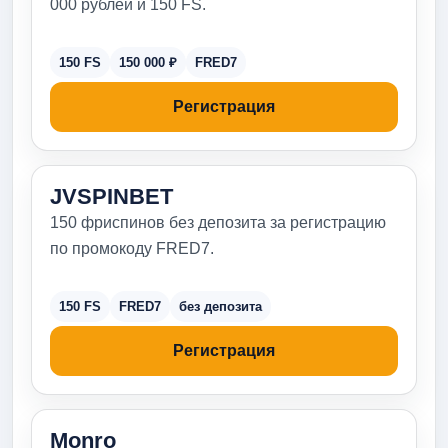
000 рублей и 150 FS.
150 FS
150 000 ₽
FRED7
Регистрация
JVSPINBET
150 фриспинов без депозита за регистрацию
по промокоду FRED7.
150 FS
FRED7
без депозита
Регистрация
Monro