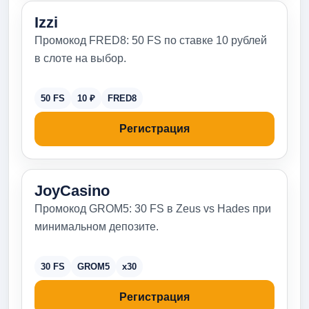
Izzi
Промокод FRED8: 50 FS по ставке 10 рублей
в слоте на выбор.
50 FS
10 ₽
FRED8
Регистрация
JoyCasino
Промокод GROM5: 30 FS в Zeus vs Hades при
минимальном депозите.
30 FS
GROM5
x30
Регистрация