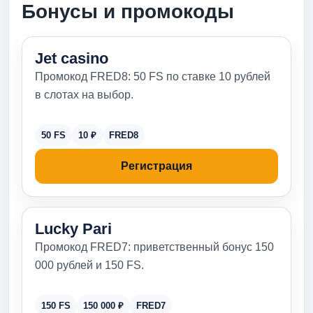
Бонусы и промокоды
Jet casino
Промокод FRED8: 50 FS по ставке 10 рублей
в слотах на выбор.
50 FS
10 ₽
FRED8
Регистрация
Lucky Pari
Промокод FRED7: приветственный бонус 150
000 рублей и 150 FS.
150 FS
150 000 ₽
FRED7