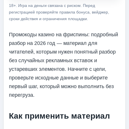
18+. Игра на деньги связана с риском. Перед
регистрацией проверяйте правила бонуса, вейджер,
сроки действия и ограничения площадки.
Промокоды казино на фриспины: подробный
разбор на 2026 год — материал для
читателей, которым нужен понятный разбор
без случайных рекламных вставок и
устаревших элементов. Начните с цели,
проверьте исходные данные и выберите
первый шаг, который можно выполнить без
перегруза.
Как применить материал