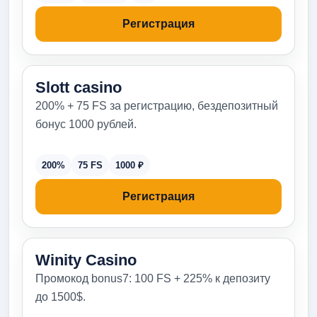
Регистрация
Slott casino
200% + 75 FS за регистрацию, бездепозитный
бонус 1000 рублей.
200%
75 FS
1000 ₽
Регистрация
Winity Casino
Промокод bonus7: 100 FS + 225% к депозиту
до 1500$.