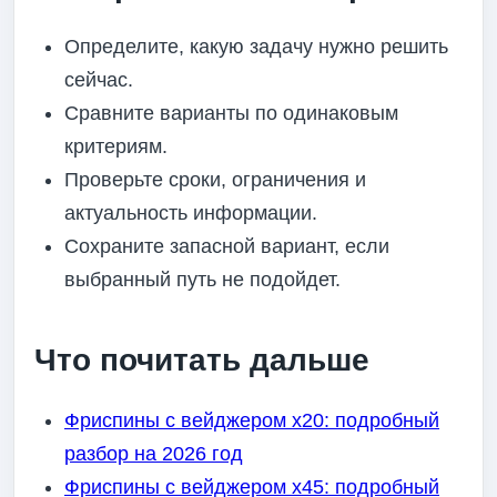
Определите, какую задачу нужно решить
сейчас.
Сравните варианты по одинаковым
критериям.
Проверьте сроки, ограничения и
актуальность информации.
Сохраните запасной вариант, если
выбранный путь не подойдет.
Что почитать дальше
Фриспины с вейджером x20: подробный
разбор на 2026 год
Фриспины с вейджером x45: подробный