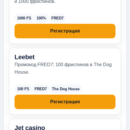
и 1000 фриспинов.
1000 FS
100%
FRED7
Регистрация
Leebet
Промокод FRED7: 100 фриспинов в The Dog
House.
100 FS
FRED7
The Dog House
Регистрация
Jet casino