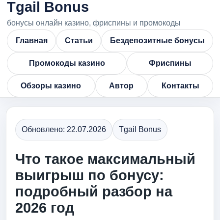
Tgail Bonus
бонусы онлайн казино, фриспины и промокоды
Главная
Статьи
Бездепозитные бонусы
Промокоды казино
Фриспины
Обзоры казино
Автор
Контакты
Обновлено: 22.07.2026
Tgail Bonus
Что такое максимальный
выигрыш по бонусу:
подробный разбор на
2026 год