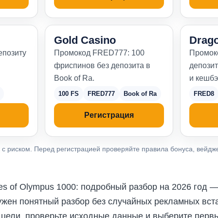
Gold Casino
Drag
епозиту
Промокод FRED777: 100
Промок
фриспинов без депозита в
депозит
Book of Ra.
и кешбэ
100 FS
FRED777
Book of Ra
FRED8
Регистрация
а с риском. Перед регистрацией проверяйте правила бонуса, вейдже
es of Olympus 1000: подробный разбор на 2026 год 
ужен понятный разбор без случайных рекламных вст
 цели, проверьте исходные данные и выберите перв