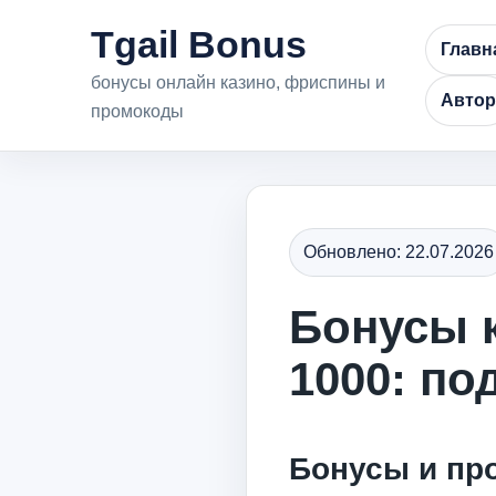
Tgail Bonus
Главн
бонусы онлайн казино, фриспины и
Автор
промокоды
Обновлено: 22.07.2026
Бонусы к
1000: по
Бонусы и пр