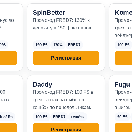
SpinBetter
Kome
нус до
Промокод FRED7: 130% к
Промок
S.
депозиту и 150 фриспинов.
трех сл
вейджер
D93
150 FS
130%
FRED7
100 FS
Регистрация
Daddy
Fugu
100
Промокод FRED7: 100 FS в
Промок
та в
трех слотах на выбор и
вейдже
кешбэк по понедельникам.
выигры
k of Ra
100 FS
FRED7
кешбэк
50 FS
Регистрация