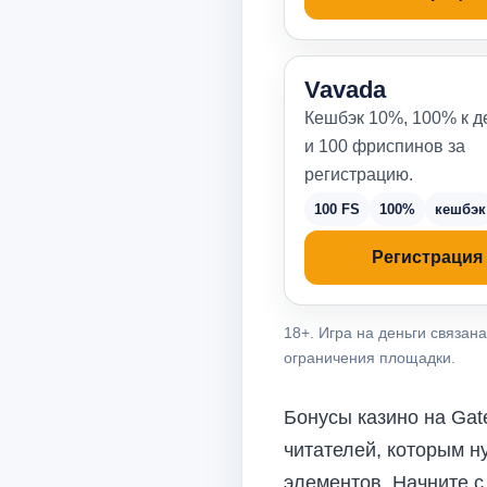
Vavada
Кешбэк 10%, 100% к д
и 100 фриспинов за
регистрацию.
100 FS
100%
кешбэк
Регистрация
18+. Игра на деньги связан
ограничения площадки.
Бонусы казино на Gat
читателей, которым н
элементов. Начните с