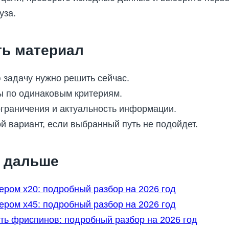
уза.
ть материал
 задачу нужно решить сейчас.
ы по одинаковым критериям.
ограничения и актуальность информации.
й вариант, если выбранный путь не подойдет.
ь дальше
ром x20: подробный разбор на 2026 год
ром x45: подробный разбор на 2026 год
сть фриспинов: подробный разбор на 2026 год